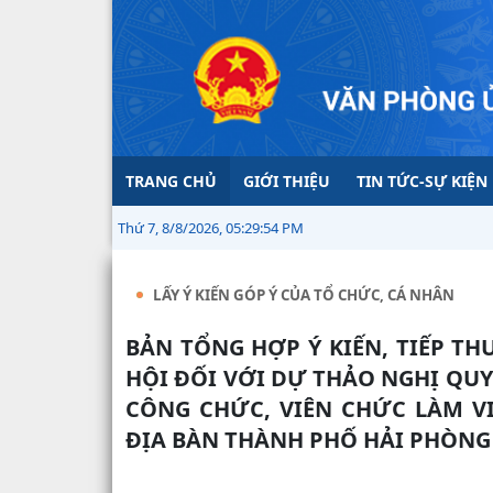
TRANG CHỦ
GIỚI THIỆU
TIN TỨC-SỰ KIỆN
Thứ 7, 8/8/2026, 05:29:54 PM
LẤY Ý KIẾN GÓP Ý CỦA TỔ CHỨC, CÁ NHÂN
BẢN TỔNG HỢP Ý KIẾN, TIẾP THU, GIẢI TRÌNH Ý KIẾN GÓP Ý, PHẢN BIỆN XÃ
HỘI ĐỐI VỚI DỰ THẢO NGHỊ QUY
CÔNG CHỨC, VIÊN CHỨC LÀM VI
ĐỊA BÀN THÀNH PHỐ HẢI PHÒNG