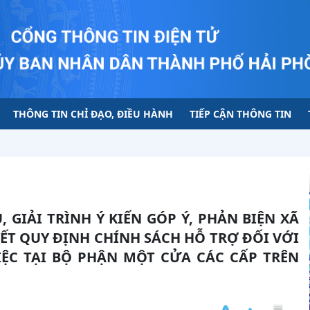
THÔNG TIN CHỈ ĐẠO, ĐIỀU HÀNH
TIẾP CẬN THÔNG TIN
ẾT QUY ĐỊNH CHÍNH SÁCH HỖ TRỢ ĐỐI VỚI
ỆC TẠI BỘ PHẬN MỘT CỬA CÁC CẤP TRÊN