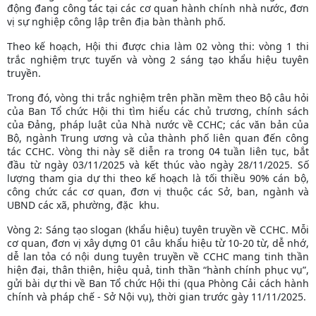
động đang công tác tại các cơ quan hành chính nhà nước, đơn
vị sự nghiệp công lập trên địa bàn thành phố.
Theo kế hoạch, Hội thi được chia làm 02 vòng thi: vòng 1 thi
trắc nghiệm trực tuyến và vòng 2 sáng tạo khẩu hiệu tuyên
truyền.
Trong đó, vòng thi trắc nghiệm trên phần mềm theo Bộ câu hỏi
của Ban Tổ chức Hội thi tìm hiểu các chủ trương, chính sách
của Đảng, pháp luật của Nhà nước về CCHC; các văn bản của
Bộ, ngành Trung ương và của thành phố liên quan đến công
tác CCHC. Vòng thi này sẽ diễn ra trong 04 tuần liên tục, bắt
đầu từ ngày 03/11/2025 và kết thúc vào ngày 28/11/2025. Số
lượng tham gia dự thi theo kế hoạch là tối thiều 90% cán bộ,
công chức các cơ quan, đơn vị thuộc các Sở, ban, ngành và
UBND các xã, phường, đặc khu.
Vòng 2: Sáng tạo slogan (khẩu hiệu) tuyên truyền về CCHC. Mỗi
cơ quan, đơn vị xây dựng 01 câu khẩu hiệu từ 10-20 từ, dễ nhớ,
dễ lan tỏa có nội dung tuyên truyền về CCHC mang tinh thần
hiện đại, thân thiện, hiệu quả, tinh thần “hành chính phục vụ”,
gửi bài dự thi về Ban Tổ chức Hội thi (qua Phòng Cải cách hành
chính và pháp chế - Sở Nội vụ), thời gian trước gày 11/11/2025.