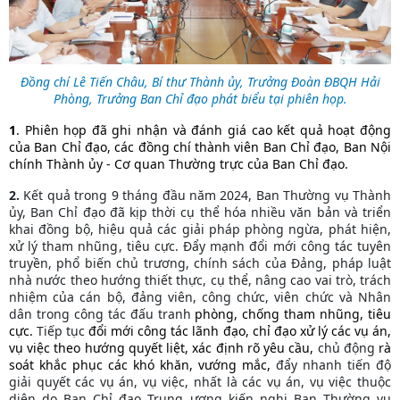
Đồng chí Lê Tiến Châu, Bí thư Thành ủy, Trưởng Đoàn ĐBQH Hải
Phòng, Trưởng Ban Chỉ đạo phát biểu tại phiên họp.
1
. Phiên họp đã ghi nhận và đánh giá cao kết quả hoạt động
của Ban Chỉ đạo, các đồng chí thành viên Ban Chỉ đạo, Ban Nội
chính Thành ủy - Cơ quan Thường trực của Ban Chỉ đạo.
2.
Kết quả trong 9 tháng đầu năm 2024, Ban Thường vụ Thành
ủy, Ban Chỉ đạo đã kịp thời cụ thể hóa nhiều văn bản và triển
khai đồng bộ, hiệu quả các giải pháp phòng ngừa, phát hiện,
xử lý tham nhũng, tiêu cực. Đẩy mạnh đổi mới công tác tuyên
truyền, phổ biến chủ trương, chính sách của Đảng, pháp luật
nhà nước theo hướng thiết thực, cụ thể, nâng cao vai trò, trách
nhiệm của cán bộ, đảng viên, công chức, viên chức và Nhân
dân trong công tác đấu tranh
phòng, chống tham nhũng, tiêu
cực.
Tiếp tục
đổi mới công tác lãnh đạo, chỉ đạo xử lý các vụ án,
vụ việc theo hướng quyết liệt, xác định rõ yêu cầu,
chủ động
rà
soát khắc phục các khó khăn, vướng mắc,
đẩy nhanh tiến độ
giải quyết các vụ án, vụ việc, nhất là các vụ án, vụ việc thuộc
diện do Ban Chỉ đạo Trung ương kiến nghị Ban Thường vụ