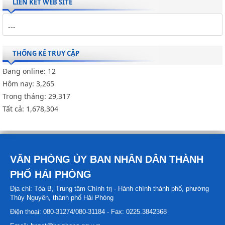
LIÊN KẾT WEB SITE
THỐNG KÊ TRUY CẬP
Đang online:
12
Hôm nay:
3,265
Trong tháng:
29,317
Tất cả:
1,678,304
VĂN PHÒNG ỦY BAN NHÂN DÂN THÀNH
PHỐ HẢI PHÒNG
Địa chỉ: Tòa B, Trung tâm Chính trị - Hành chính thành phố, phường
Thủy Nguyên, thành phố Hải Phòng
Điện thoại: 080-31274/080-31184 - Fax: 0225.3842368