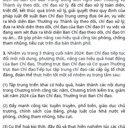
Thành ủy theo dõi, chỉ đạo xử lý,
đã chỉ đạo xử lý toàn diện,
triệt để, kết thúc quá trình xử lý, giải quyết theo quy định của
pháp luật đề xuất Ban Chỉ đạo Trung ương đưa 04 án, vụ việc
ra khỏi diện Ban Thường vụ Thành ủy theo dõi, chỉ đạo xử lý;
đưa ra khỏi diện theo dõi, chỉ đạo của Ban Chỉ đạo 01 vụ việc và
đang xem xét đưa ra khỏi diện Ban Chỉ đạo theo dõi, chỉ đạo 01
vụ án…
đã góp phần nâng cao hiệu quả công tác
phòng, chống
tham nhũng, tiêu cực
trên địa bàn thành phố.
3.
Nhiệm vụ trong 3 tháng cuối năm 2024: Ban Chỉ đạo tiếp tục
đổi mới nội dung, phương thức, nâng cao hiệu quả hoạt động
của Ban Chỉ đạo, Thường trực Ban Chỉ đạo và Cơ quan Thường
trực Ban Chỉ đạo.Tiếp tục tập trung chỉ đạo c
ác cấp ủy, tổ chức
đảng, đoàn thể
thực hiện tốt một số nhiệm vụ trọng tâm sau:
(1) Tập trung triển khai có hiệu quả, hoàn thành các nội dung
trong Chương trình công tác năm, Chương trình kiểm tra, giám
sát năm 2024 của Ban Chỉ đạo, Thường trực Ban Chỉ đạo.
(2)
Đẩy mạnh công tác tuyên truyền, phổ biến, giáo dục chủ
trương, chính sách của Đảng, pháp luật của Nhà nước về
phòng, chống tham nhũng, tiêu cực.
(3) Cụ thể hoá kịp thời, đầy đủ và thực hiện nghiêm túc các chủ