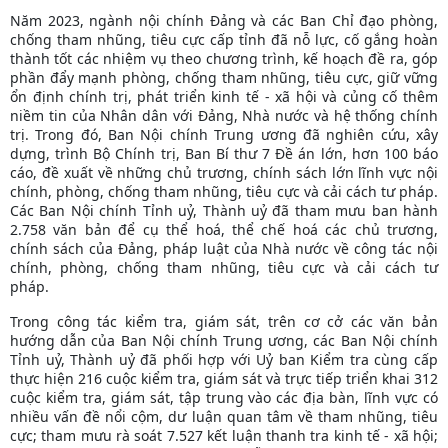
Năm 2023, ngành nội chính Đảng và các Ban Chỉ đạo phòng,
chống tham nhũng, tiêu cực cấp tỉnh đã nỗ lực, cố gắng hoàn
thành tốt các nhiệm vụ theo chương trình, kế hoạch đề ra, góp
phần đẩy mạnh phòng, chống tham nhũng, tiêu cực, giữ vững
ổn định chính trị, phát triển kinh tế - xã hội và củng cố thêm
niềm tin của Nhân dân với Đảng, Nhà nước và hệ thống chính
trị. Trong đó, Ban Nội chính Trung ương đã nghiên cứu, xây
dựng, trình Bộ Chính trị, Ban Bí thư 7 Đề án lớn, hơn 100 báo
cáo, đề xuất về những chủ trương, chính sách lớn lĩnh vực nội
chính, phòng, chống tham nhũng, tiêu cực và cải cách tư pháp.
Các Ban Nội chính Tỉnh uỷ, Thành uỷ đã tham mưu ban hành
2.758 văn bản để cụ thể hoá, thể chế hoá các chủ trương,
chính sách của Đảng, pháp luật của Nhà nước về công tác nội
chính, phòng, chống tham nhũng, tiêu cực và cải cách tư
pháp.
Trong công tác kiểm tra, giám sát, trên cơ cở các văn bản
hướng dẫn của Ban Nội chính Trung ương, các Ban Nội chính
Tỉnh uỷ, Thành uỷ đã phối hợp với Uỷ ban Kiểm tra cùng cấp
thực hiện 216 cuộc kiểm tra, giám sát và trực tiếp triển khai 312
cuộc kiểm tra, giám sát, tập trung vào các địa bàn, lĩnh vực có
nhiều vấn đề nổi cộm, dư luận quan tâm về tham nhũng, tiêu
cực; tham mưu rà soát 7.527 kết luận thanh tra kinh tế - xã hội;