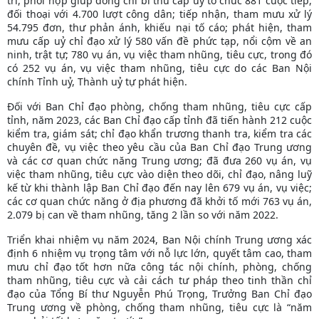
trì, phối hợp giúp đồng chí bí thư cấp uỷ tổ chức 881 cuộc tiếp,
đối thoại với 4.700 lượt công dân; tiếp nhận, tham mưu xử lý
54.795 đơn, thư phản ánh, khiếu nại tố cáo; phát hiện, tham
mưu cấp uỷ chỉ đạo xử lý 580 vấn đề phức tạp, nổi cộm về an
ninh, trật tự; 780 vụ án, vụ việc tham nhũng, tiêu cực, trong đó
có 252 vụ án, vụ việc tham nhũng, tiêu cực do các Ban Nội
chính Tỉnh uỷ, Thành uỷ tự phát hiện.
Đối với Ban Chỉ đạo phòng, chống tham nhũng, tiêu cực cấp
tỉnh, năm 2023, các Ban Chỉ đạo cấp tỉnh đã tiến hành 212 cuộc
kiểm tra, giám sát; chỉ đạo khẩn trương thanh tra, kiểm tra các
chuyên đề, vụ việc theo yêu cầu của Ban Chỉ đạo Trung ương
và các cơ quan chức năng Trung ương; đã đưa 260 vụ án, vụ
việc tham nhũng, tiêu cực vào diện theo dõi, chỉ đạo, nâng luỹ
kế từ khi thành lập Ban Chỉ đạo đến nay lên 679 vụ án, vụ việc;
các cơ quan chức năng ở địa phương đã khởi tố mới 763 vụ án,
2.079 bị can về tham nhũng, tăng 2 lần so với năm 2022.
Triển khai nhiệm vụ năm 2024, Ban Nội chính Trung ương xác
định 6 nhiệm vụ trọng tâm với nỗ lực lớn, quyết tâm cao, tham
mưu chỉ đạo tốt hơn nữa công tác nội chính, phòng, chống
tham nhũng, tiêu cực và cải cách tư pháp theo tinh thần chỉ
đạo của Tổng Bí thư Nguyễn Phú Trọng, Trưởng Ban Chỉ đạo
Trung ương về phòng, chống tham nhũng, tiêu cực là “năm