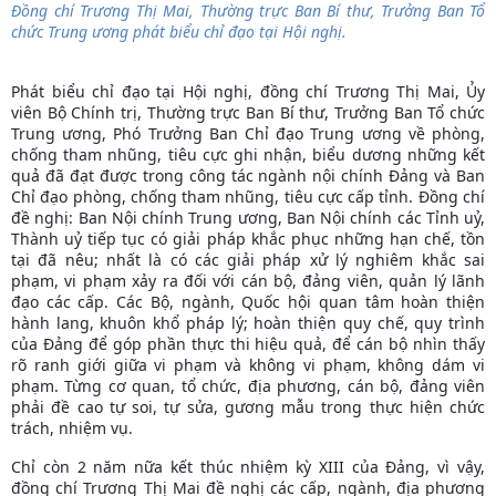
Đồng chí Trương Thị Mai, Thường trực Ban Bí thư, Trưởng Ban Tổ
chức Trung ương phát biểu chỉ đạo tại Hội nghị.
Phát biểu chỉ đạo tại Hội nghị, đồng chí Trương Thị Mai, Ủy
viên Bộ Chính trị, Thường trực Ban Bí thư, Trưởng Ban Tổ chức
Trung ương, Phó Trưởng Ban Chỉ đạo Trung ương về phòng,
chống tham nhũng, tiêu cực ghi nhận, biểu dương những kết
quả đã đạt được trong công tác ngành nội chính Đảng và Ban
Chỉ đạo phòng, chống tham nhũng, tiêu cực cấp tỉnh. Đồng chí
đề nghị: Ban Nội chính Trung ương, Ban Nội chính các Tỉnh uỷ,
Thành uỷ tiếp tục có giải pháp khắc phục những hạn chế, tồn
tại đã nêu; nhất là có các giải pháp xử lý nghiêm khắc sai
phạm, vi phạm xảy ra đối với cán bộ, đảng viên, quản lý lãnh
đạo các cấp. Các Bộ, ngành, Quốc hội quan tâm hoàn thiện
hành lang, khuôn khổ pháp lý; hoàn thiện quy chế, quy trình
của Đảng để góp phần thực thi hiệu quả, để cán bộ nhìn thấy
rõ ranh giới giữa vi phạm và không vi phạm, không dám vi
phạm. Từng cơ quan, tổ chức, địa phương, cán bộ, đảng viên
phải đề cao tự soi, tự sửa, gương mẫu trong thực hiện chức
trách, nhiệm vụ.
Chỉ còn 2 năm nữa kết thúc nhiệm kỳ XIII của Đảng, vì vậy,
đồng chí Trương Thị Mai đề nghị các cấp, ngành, địa phương