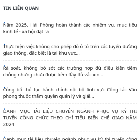
TIN LIÊN QUAN
Năm 2025, Hải Phòng hoàn thành các nhiệm vụ, mục tiêu
kinh tế - xã hội đặt ra
Thực hiện việc không cho phép đỗ ô tô trên các tuyến đường
giao thông, đặc biệt là tại khu vực...
Rà soát, không bỏ sót các trường hợp đủ điều kiện tiêm
chủng nhưng chưa được tiêm đầy đủ vắc xin...
Công bố thủ tục hành chính nội bộ lĩnh vực Công tác Văn
phòng thuộc thẩm quyền quản lý và giải...
DANH MỤC TÀI LIỆU CHUYÊN NGÀNH PHỤC VỤ KỲ THI
TUYỂN CÔNG CHỨC THEO CHỈ TIÊU BIÊN CHẾ GIAO NĂM
2024
Danh mục tài liệu chuyên ngành phục vụ kỳ thi tuyển công