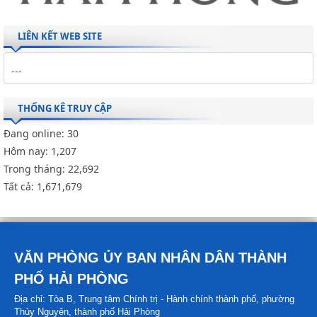
LIÊN KẾT WEB SITE
THỐNG KÊ TRUY CẬP
Đang online:
30
Hôm nay:
1,207
Trong tháng:
22,692
Tất cả:
1,671,679
VĂN PHÒNG ỦY BAN NHÂN DÂN THÀNH
PHỐ HẢI PHÒNG
Địa chỉ: Tòa B, Trung tâm Chính trị - Hành chính thành phố, phường
Thủy Nguyên, thành phố Hải Phòng