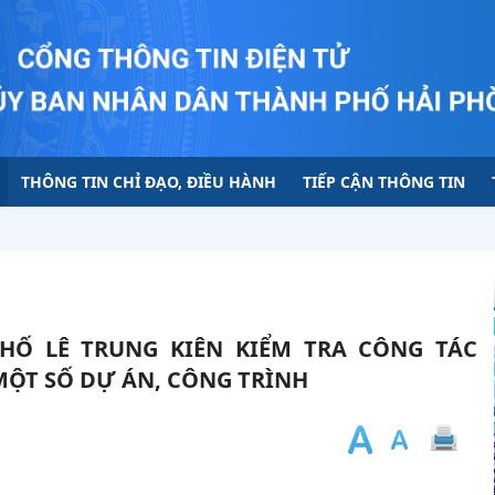
THÔNG TIN CHỈ ĐẠO, ĐIỀU HÀNH
TIẾP CẬN THÔNG TIN
MỘT SỐ DỰ ÁN, CÔNG TRÌNH