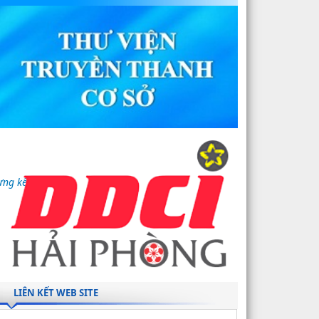
ựng kết cấu hạ
LIÊN KẾT WEB SITE