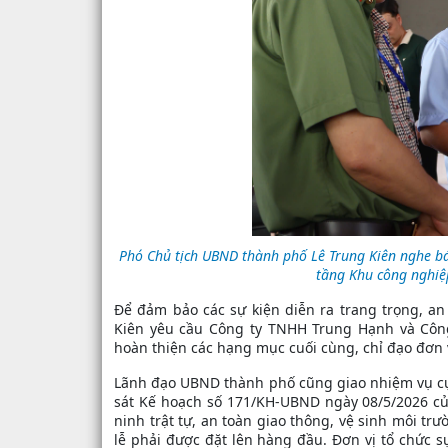
Phó Chủ tịch UBND thành phố Lê Trung Kiên nghe bá
tầng Khu công nghiệ
Để đảm bảo các sự kiện diễn ra trang trọng, a
Kiên yêu cầu Công ty TNHH Trung Hạnh và Côn
hoàn thiện các hạng mục cuối cùng, chỉ đạo đơn 
Lãnh đạo UBND thành phố cũng giao nhiệm vụ cụ
sát Kế hoạch số 171/KH-UBND ngày 08/5/2026 c
ninh trật tự, an toàn giao thông, vệ sinh môi trư
lễ phải được đặt lên hàng đầu. Đơn vị tổ chức s