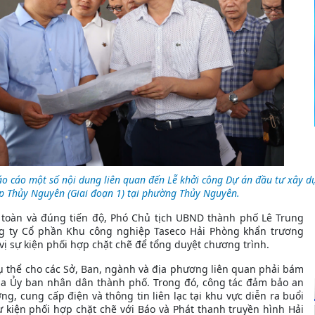
o cáo một số nội dung liên quan đến Lễ khởi công Dự án đầu tư xây d
p Thủy Nguyên (Giai đoạn 1) tại phường Thủy Nguyên.
n toàn và đúng tiến độ, Phó Chủ tịch UBND thành phố Lê Trung
g ty Cổ phần Khu công nghiệp Taseco Hải Phòng khẩn trương
vị sự kiện phối hợp chặt chẽ để tổng duyệt chương trình.
 thể cho các Sở, Ban, ngành và địa phương liên quan phải bám
ủa Ủy ban nhân dân thành phố. Trong đó, công tác đảm bảo an
ờng, cung cấp điện và thông tin liên lạc tại khu vực diễn ra buổi
ự kiện phối hợp chặt chẽ với Báo và Phát thanh truyền hình Hải