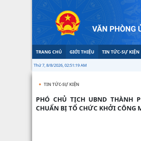
TRANG CHỦ
GIỚI THIỆU
TIN TỨC-SỰ KIỆN
Thứ 7, 8/8/2026, 02:51:21 AM
TIN TỨC-SỰ KIỆN
PHÓ CHỦ TỊCH UBND THÀNH PHỐ LÊ TRUNG KIÊN KIỂM TRA CÔNG TÁC
CHUẨN BỊ TỔ CHỨC KHỞI CÔNG 