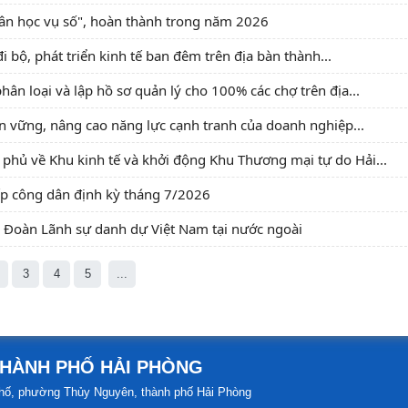
 dân học vụ số", hoàn thành trong năm 2026
i bộ, phát triển kinh tế ban đêm trên địa bàn thành...
n loại và lập hồ sơ quản lý cho 100% các chợ trên địa...
ền vững, nâng cao năng lực cạnh tranh của doanh nghiệp...
phủ về Khu kinh tế và khởi động Khu Thương mại tự do Hải...
p công dân định kỳ tháng 7/2026
i Đoàn Lãnh sự danh dự Việt Nam tại nước ngoài
3
4
5
...
THÀNH PHỐ HẢI PHÒNG
h phố, phường Thủy Nguyên, thành phố Hải Phòng