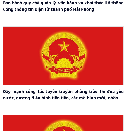
Ban hành quy chế quản lý, vận hành và khai thác Hệ thống
Cổng thông tin điện tử thành phố Hải Phòng
Đẩy mạnh công tác tuyên truyền phòng trào thi đua yêu
nước, gương điển hình tiên tiến, các mô hình mới, nhân tố
mới, gương người tốt, việc tốt góp phần thực hiện thắng
lợi nhiệm vụ phát triển kinh tế - xã hội hướng tới Đại hội
Thi đua yêu nước toàn quốc lần thứ XI và Đại hội thi đua
yêu nước thành phố lần thứ X - năm 2025