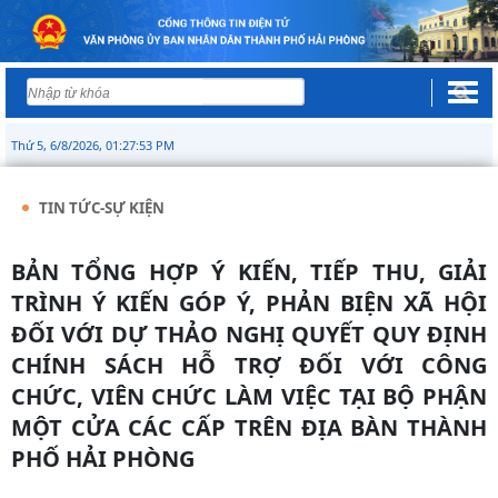
Thứ 5, 6/8/2026, 01:27:54 PM
TIN TỨC-SỰ KIỆN
BẢN TỔNG HỢP Ý KIẾN, TIẾP THU, GIẢI
TRÌNH Ý KIẾN GÓP Ý, PHẢN BIỆN XÃ HỘI
ĐỐI VỚI DỰ THẢO NGHỊ QUYẾT QUY ĐỊNH
CHÍNH SÁCH HỖ TRỢ ĐỐI VỚI CÔNG
CHỨC, VIÊN CHỨC LÀM VIỆC TẠI BỘ PHẬN
MỘT CỬA CÁC CẤP TRÊN ĐỊA BÀN THÀNH
PHỐ HẢI PHÒNG