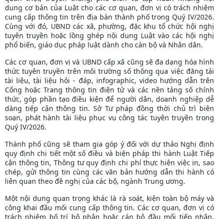
dung cơ bản của Luật cho các cơ quan, đơn vị có trách nhiệm
cung cấp thông tin trên địa bàn thành phố trong Quý IV/2026.
Cùng với đó, UBND các xã, phường, đặc khu tổ chức hội nghị
tuyên truyền hoặc lồng ghép nội dung Luật vào các hội nghị
phổ biến, giáo dục pháp luật dành cho cán bộ và Nhân dân.
Các cơ quan, đơn vị và UBND cấp xã cũng sẽ đa dạng hóa hình
thức tuyên truyền trên môi trường số thông qua việc đăng tải
tài liệu, tài liệu hỏi - đáp, infographic, video hướng dẫn trên
Cổng hoặc Trang thông tin điện tử và các nền tảng số chính
thức, góp phần tạo điều kiện để người dân, doanh nghiệp dễ
dàng tiếp cận thông tin. Sở Tư pháp đồng thời chủ trì biên
soạn, phát hành tài liệu phục vụ công tác tuyên truyền trong
Quý IV/2026.
Thành phố cũng sẽ tham gia góp ý đối với dự thảo Nghị định
quy định chi tiết một số điều và biện pháp thi hành Luật Tiếp
cận thông tin, Thông tư quy định chi phí thực hiện việc in, sao
chép, gửi thông tin cùng các văn bản hướng dẫn thi hành có
liên quan theo đề nghị của các bộ, ngành Trung ương.
Một nội dung quan trọng khác là rà soát, kiện toàn bộ máy và
công khai đầu mối cung cấp thông tin. Các cơ quan, đơn vị có
trách nhiệm bố trí bộ phận hoặc cán bộ đầu mối tiếp nhận,