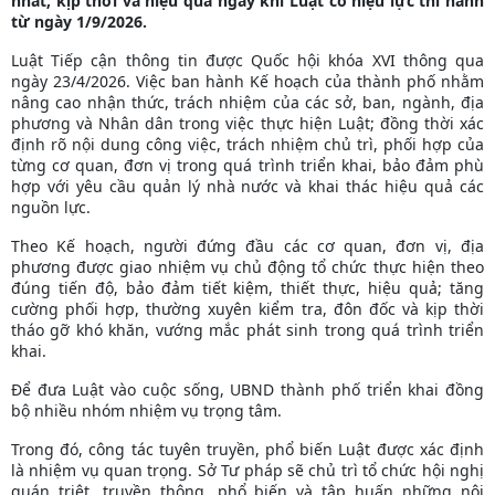
nhất, kịp thời và hiệu quả ngay khi Luật có hiệu lực thi hành
từ ngày 1/9/2026.
Luật Tiếp cận thông tin được Quốc hội khóa XVI thông qua
ngày 23/4/2026. Việc ban hành Kế hoạch của thành phố nhằm
nâng cao nhận thức, trách nhiệm của các sở, ban, ngành, địa
phương và Nhân dân trong việc thực hiện Luật; đồng thời xác
định rõ nội dung công việc, trách nhiệm chủ trì, phối hợp của
từng cơ quan, đơn vị trong quá trình triển khai, bảo đảm phù
hợp với yêu cầu quản lý nhà nước và khai thác hiệu quả các
nguồn lực.
Theo Kế hoạch, người đứng đầu các cơ quan, đơn vị, địa
phương được giao nhiệm vụ chủ động tổ chức thực hiện theo
đúng tiến độ, bảo đảm tiết kiệm, thiết thực, hiệu quả; tăng
cường phối hợp, thường xuyên kiểm tra, đôn đốc và kịp thời
tháo gỡ khó khăn, vướng mắc phát sinh trong quá trình triển
khai.
Để đưa Luật vào cuộc sống, UBND thành phố triển khai đồng
bộ nhiều nhóm nhiệm vụ trọng tâm.
Trong đó, công tác tuyên truyền, phổ biến Luật được xác định
là nhiệm vụ quan trọng. Sở Tư pháp sẽ chủ trì tổ chức hội nghị
quán triệt, truyền thông, phổ biến và tập huấn những nội