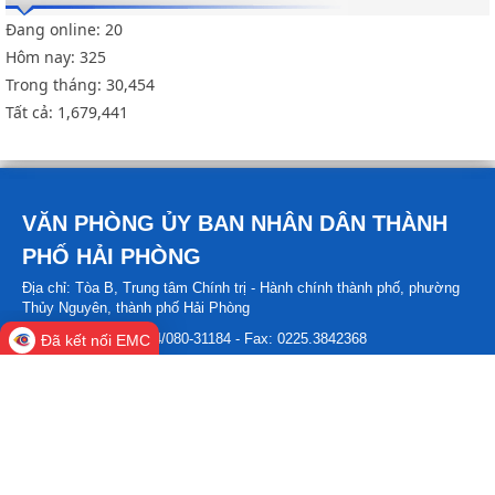
Đang online:
20
Hôm nay:
325
Trong tháng:
30,454
Tất cả:
1,679,441
VĂN PHÒNG ỦY BAN NHÂN DÂN THÀNH
PHỐ HẢI PHÒNG
Địa chỉ: Tòa B, Trung tâm Chính trị - Hành chính thành phố, phường
Thủy Nguyên, thành phố Hải Phòng
Điện thoại: 080-31274/080-31184 - Fax: 0225.3842368
Đã kết nối EMC
Email: hpnet@haiphong.gov.vn
Trưởng Ban biên tập: Chánh Văn phòng
Copyright © Cổng thông tin điện tử Văn phòng Ủy ban nhân dân thành
phố Hải Phòng All Rights Reserved