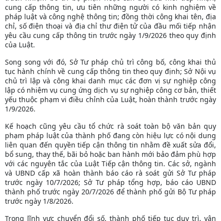
cung cấp thông tin, ưu tiên những người có kinh nghiệm về
pháp luật và công nghệ thông tin; đồng thời công khai tên, địa
chỉ, số điện thoại và địa chỉ thư điện tử của đầu mối tiếp nhận
yêu cầu cung cấp thông tin trước ngày 1/9/2026 theo quy định
của Luật.
Song song với đó, Sở Tư pháp chủ trì công bố, công khai thủ
tục hành chính về cung cấp thông tin theo quy định; Sở Nội vụ
chủ trì lập và công khai danh mục các đơn vị sự nghiệp công
lập có nhiệm vụ cung ứng dịch vụ sự nghiệp công cơ bản, thiết
yếu thuộc phạm vi điều chỉnh của Luật, hoàn thành trước ngày
1/9/2026.
Kế hoạch cũng yêu cầu tổ chức rà soát toàn bộ văn bản quy
phạm pháp luật của thành phố đang còn hiệu lực có nội dung
liên quan đến quyền tiếp cận thông tin nhằm đề xuất sửa đổi,
bổ sung, thay thế, bãi bỏ hoặc ban hành mới bảo đảm phù hợp
với các nguyên tắc của Luật Tiếp cận thông tin. Các sở, ngành
và UBND cấp xã hoàn thành báo cáo rà soát gửi Sở Tư pháp
trước ngày 10/7/2026; Sở Tư pháp tổng hợp, báo cáo UBND
thành phố trước ngày 20/7/2026 để thành phố gửi Bộ Tư pháp
trước ngày 1/8/2026.
Trong lĩnh vực chuyển đổi số, thành phố tiếp tục duy trì, vận