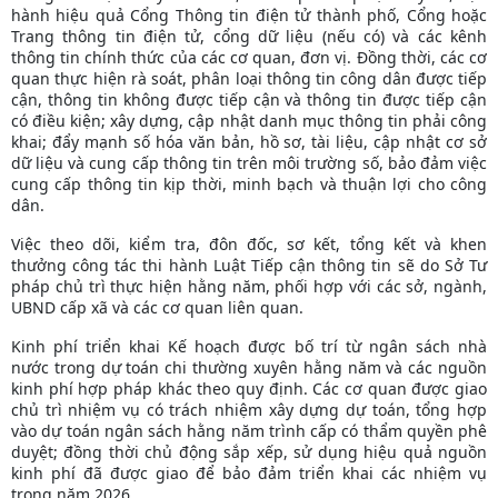
hành hiệu quả Cổng Thông tin điện tử thành phố, Cổng hoặc
Trang thông tin điện tử, cổng dữ liệu (nếu có) và các kênh
thông tin chính thức của các cơ quan, đơn vị. Đồng thời, các cơ
quan thực hiện rà soát, phân loại thông tin công dân được tiếp
cận, thông tin không được tiếp cận và thông tin được tiếp cận
có điều kiện; xây dựng, cập nhật danh mục thông tin phải công
khai; đẩy mạnh số hóa văn bản, hồ sơ, tài liệu, cập nhật cơ sở
dữ liệu và cung cấp thông tin trên môi trường số, bảo đảm việc
cung cấp thông tin kịp thời, minh bạch và thuận lợi cho công
dân.
Việc theo dõi, kiểm tra, đôn đốc, sơ kết, tổng kết và khen
thưởng công tác thi hành Luật Tiếp cận thông tin sẽ do Sở Tư
pháp chủ trì thực hiện hằng năm, phối hợp với các sở, ngành,
UBND cấp xã và các cơ quan liên quan.
Kinh phí triển khai Kế hoạch được bố trí từ ngân sách nhà
nước trong dự toán chi thường xuyên hằng năm và các nguồn
kinh phí hợp pháp khác theo quy định. Các cơ quan được giao
chủ trì nhiệm vụ có trách nhiệm xây dựng dự toán, tổng hợp
vào dự toán ngân sách hằng năm trình cấp có thẩm quyền phê
duyệt; đồng thời chủ động sắp xếp, sử dụng hiệu quả nguồn
kinh phí đã được giao để bảo đảm triển khai các nhiệm vụ
trong năm 2026.